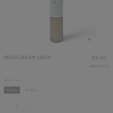
Zoomen
IRISH CREAM LIKÖR
€6,50
STÜCKPREIS
PR
€65,00
/
L
SIZE
0.10 l
0.10 L
0.35 L
−
+