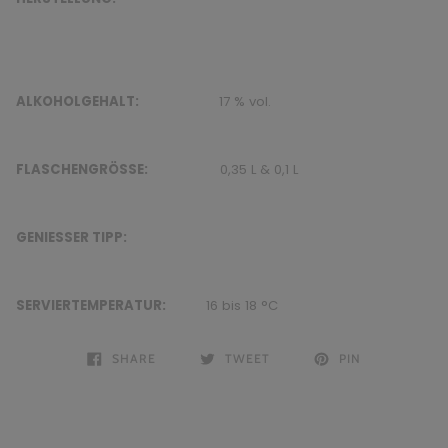
ALKOHOLGEHALT:
17 % vol.
FLASCHENGRÖSSE:
0,35 L & 0,1 L
GENIESSER TIPP:
SERVIERTEMPERATUR:
16 bis 18 °C
SHARE
TWEET
PIN