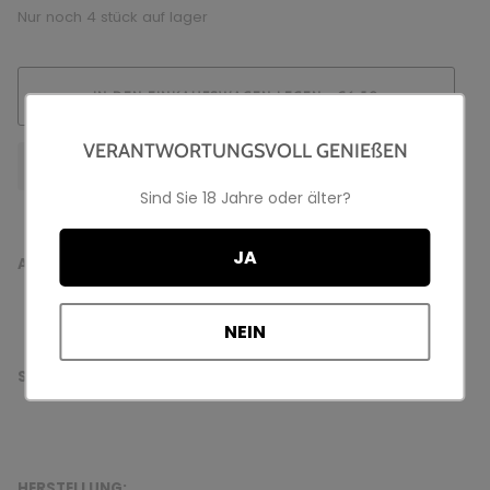
Nur noch
4
stück auf lager
IN DEN EINKAUFSWAGEN LEGEN
€6,50
•
VERANTWORTUNGSVOLL GENIEßEN
Sind Sie 18 Jahre oder älter?
JA
AUSZEICHNUNG:
NEIN
SENSORIK:
HERSTELLUNG: