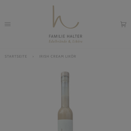
Direkt
zum
Inhalt
Ei
(0
STARTSEITE
›
IRISH CREAM LIKÖR